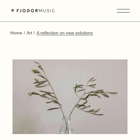
Skip
to
the
content
Home
Art
A reflection on new solutions