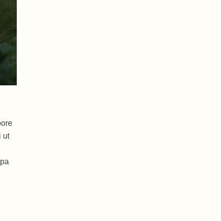
bore
 ut
lpa