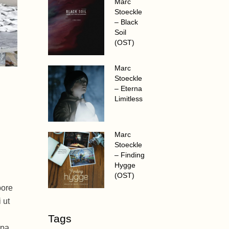
Marc
Stoeckle
– Black
Soil
(OST)
Marc
Stoeckle
– Eterna
Limitless
Marc
Stoeckle
– Finding
Hygge
(OST)
bore
 ut
Tags
lpa