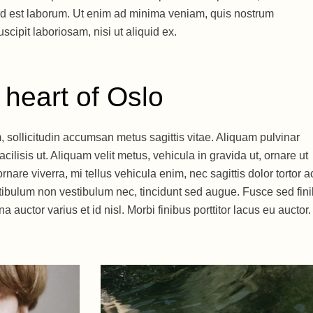
m id est laborum. Ut enim ad minima veniam, quis nostrum
scipit laboriosam, nisi ut aliquid ex.
 heart of Oslo
 sollicitudin accumsan metus sagittis vitae. Aliquam pulvinar
cilisis ut. Aliquam velit metus, vehicula in gravida ut, ornare ut
nare viverra, mi tellus vehicula enim, nec sagittis dolor tortor a
stibulum non vestibulum nec, tincidunt sed augue. Fusce sed fin
a auctor varius et id nisl. Morbi finibus porttitor lacus eu auctor.