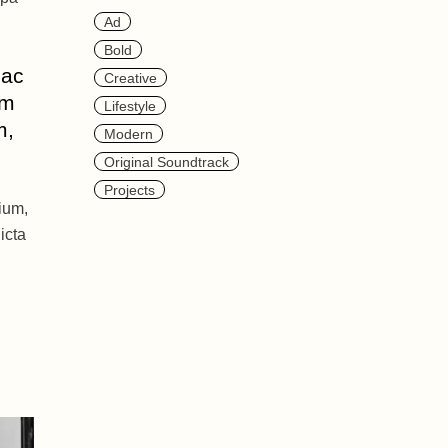
Ad
Bold
 ac
Creative
um
Lifestyle
m,
Modern
Original Soundtrack
Projects
ium,
icta