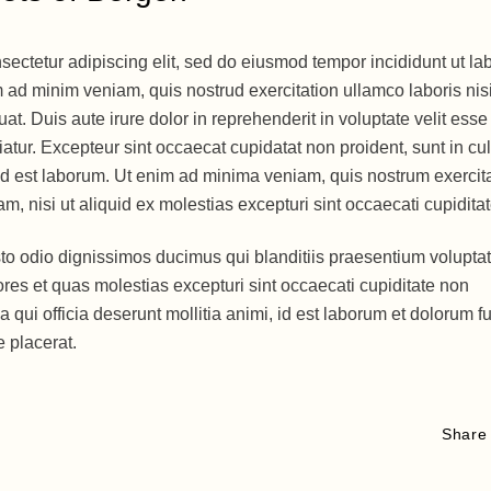
sectetur adipiscing elit, sed do eiusmod tempor incididunt ut la
 ad minim veniam, quis nostrud exercitation ullamco laboris nisi
. Duis aute irure dolor in reprehenderit in voluptate velit esse
riatur. Excepteur sint occaecat cupidatat non proident, sunt in cu
m id est laborum. Ut enim ad minima veniam, quis nostrum exercita
m, nisi ut aliquid ex molestias excepturi sint occaecati cupiditat
sto odio dignissimos ducimus qui blanditiis praesentium volupta
ores et quas molestias excepturi sint occaecati cupiditate non
a qui officia deserunt mollitia animi, id est laborum et dolorum f
e placerat.
Share