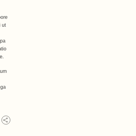
bore
 ut
lpa
tio
e.
tum
uga