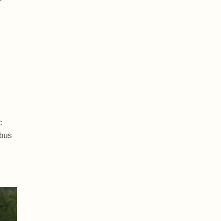
c
ibus