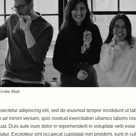
milie Matt
sectetur adipiscing elit, sed do eiusmod tempor incididunt ut la
 ad minim veniam, quis nostrud exercitation ullamco laboris nisi
. Duis aute irure dolor in reprehenderit in voluptate velit esse
riatur. Excepteur sint occaecat cupidatat non proident, sunt in cu