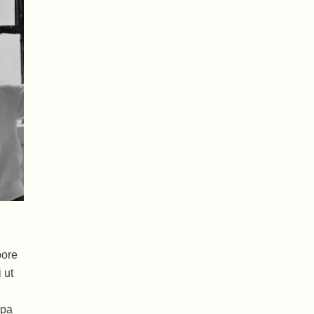
bore
 ut
lpa