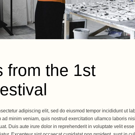
 from the 1st
estival
sectetur adipiscing elit, sed do eiusmod tempor incididunt ut la
 ad minim veniam, quis nostrud exercitation ullamco laboris nisi
. Duis aute irure dolor in reprehenderit in voluptate velit esse
riatur. Excepteur sint occaecat cupidatat non proident, sunt in cu